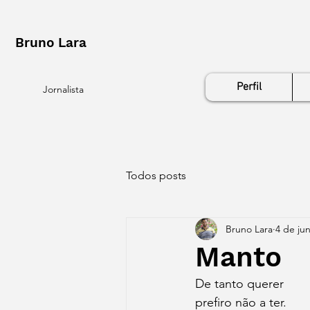
Bruno Lara
Perfil
Jornalista
Todos posts
Bruno Lara
4 de ju
Manto
De tanto querer
prefiro não a ter.