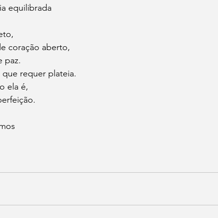
a equilibrada 
eto,
de coração aberto,
e paz.
que requer plateia.
 ela é,
perfeição.
mos 