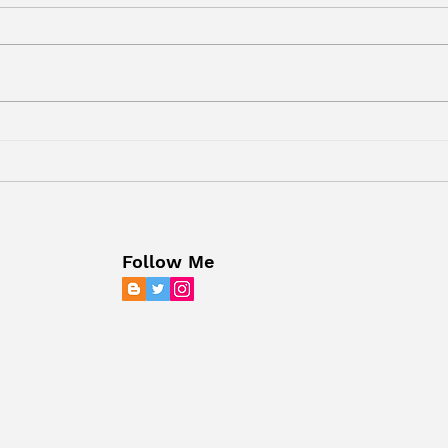
Ser feliz é ser mediano - o que é
O poe
diferente de medíocre. Ser feliz é
docem
perder por W.O, é não ser o
utopi
astro; sequer cogitar querer sê-lo.
Ser feliz é não alargar os limites,
é estreitar a procura, é desist
Follow Me