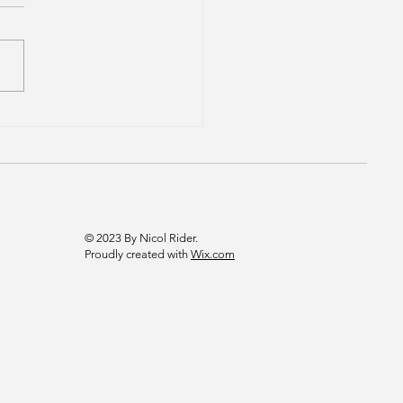
ma é um delicado jeito de,
ente, usurpar de nós a
a. Cínicos, os poetas.
© 2023 By Nicol Rider.
Proudly created with
Wix.com