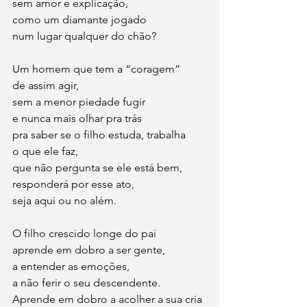
sem amor e explicação,
como um diamante jogado
num lugar qualquer do chão?  
Um homem que tem a “coragem”
de assim agir, 
sem a menor piedade fugir 
e nunca mais olhar pra trás
pra saber se o filho estuda, trabalha
o que ele faz,
que não pergunta se ele está bem, 
responderá por esse ato, 
seja aqui ou no além.
O filho crescido longe do pai
aprende em dobro a ser gente, 
a entender as emoções, 
a não ferir o seu descendente.  
Aprende em dobro a acolher a sua cria